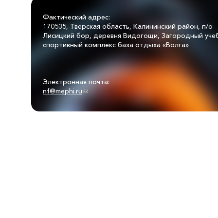
Фактический адрес:
170535, Тверская область, Калининский район, п/о
Лисицкий бор, деревня Видогощи, Загородный уче
спортивный комплекс база отдыха «Волга»
Электронная почта:
nf@mephi.ru
(link sends e-mail)