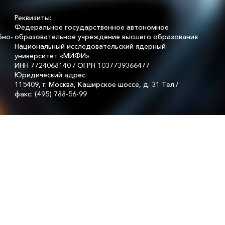
Реквизиты:
Федеральное государственное автономное
бно-
образовательное учреждение высшего образования
Национальный исследовательский ядерный
университет «МИФИ»
ИНН 7724068140 / ОГРН 1037739366477
Юридический адрес:
115409, г. Москва, Каширское шоссе, д. 31 Тел./
факс: (495) 788-56-99