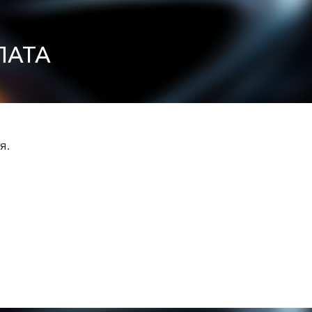
ЛАТА
я.